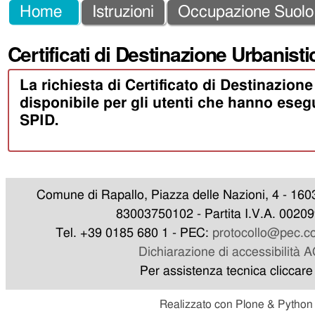
Salta
Strumenti
Sezioni
Home
Istruzioni
Occupazione Suolo
ai
personali
Certificati di Destinazione Urbanisti
contenuti.
|
La richiesta di Certificato di Destinazion
Salta
disponibile per gli utenti che hanno eseg
alla
SPID.
navigazione
Comune di Rapallo, Piazza delle Nazioni, 4 - 160
83003750102 - Partita I.V.A. 0020
Tel. +39 0185 680 1 - PEC:
protocollo@pec.co
Dichiarazione di accessibilità 
Per assistenza tecnica cliccar
Realizzato con Plone & Python